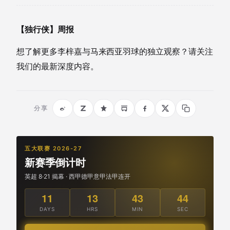
【独行侠】周报
想了解更多李梓嘉与马来西亚羽球的独立观察？请关注
我们的最新深度内容。
分享
五大联赛 2026-27
新赛季倒计时
英超 8·21 揭幕 · 西甲德甲意甲法甲连开
11
13
43
43
DAYS
HRS
MIN
SEC