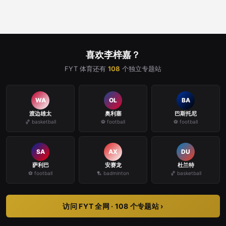
喜欢李梓嘉？
FYT 体育还有
108
个独立专题站
WA
OL
BA
渡边雄太
奥利塞
巴斯托尼
🏀 basketball
⚽ football
⚽ football
SA
AX
DU
萨利巴
安赛龙
杜兰特
⚽ football
🏸 badminton
🏀 basketball
访问 FYT 全网 · 108 个专题站 ›