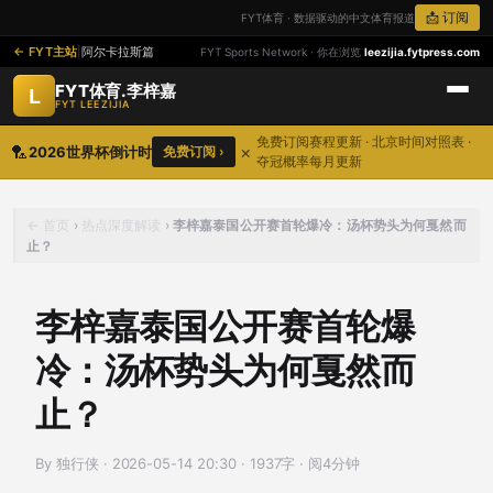
📩 订阅
FYT体育 · 数据驱动的中文体育报道
FYT主站
|
阿尔卡拉斯篇
FYT Sports Network · 你在浏览
leezijia.fytpress.com
FYT体育.李梓嘉
L
FYT LEEZIJIA
免费订阅赛程更新 · 北京时间对照表 ·
🏸
×
2026世界杯倒计时
免费订阅 ›
夺冠概率每月更新
首页
›
热点深度解读
›
李梓嘉泰国公开赛首轮爆冷：汤杯势头为何戛然而
止？
李梓嘉泰国公开赛首轮爆
冷：汤杯势头为何戛然而
止？
By 独行侠
·
2026-05-14 20:30
·
1937字 · 阅4分钟