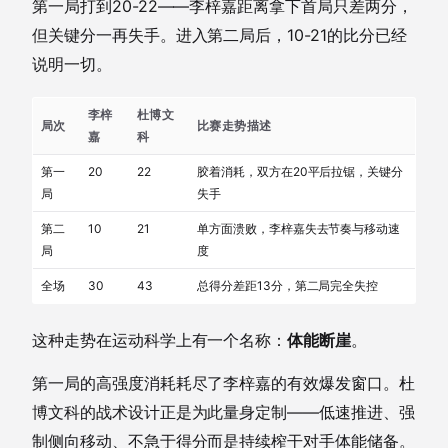
第一局打到20-22——李梓嘉距离拿下首局只差两分，
但关键分一再失手。进入第二局后，10-21的比分已经
说明一切。
李梓
杜博文
局次
比赛走势描述
嘉
科
第一
20
22
胶着消耗，双方在20平后拉锯，关键分
局
失手
第二
10
21
单方面溃败，李梓嘉失去节奏与移动速
局
度
全场
30
43
总得分差距13分，第二局完全失控
这种走势在运动科学上有一个名称：
体能断崖
。
第一局的高强度消耗耗尽了李梓嘉的有效爆发窗口。杜
博文科的战术设计正是为此量身定制——低速推进、强
制侧向移动、不急于得分而是持续榨干对手体能储备。