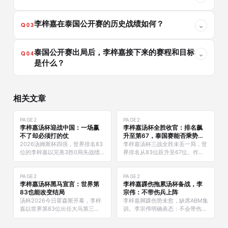
李梓嘉在泰国公开赛的历史战绩如何？
Q03
⌄
泰国公开赛出局后，李梓嘉接下来的赛程和目标
Q04
⌄
是什么？
相关文章
PAGE2
PAGE2
李梓嘉汤杯迎战中国：一场赢
李梓嘉汤杯全胜收官：排名飙
不了却必须打的仗
升至第67，泰国赛能否乘势而
上？
2026汤姆斯杯四强，世界排名83
李梓嘉汤杯三战全胜未丢一局，世
位的李梓嘉以完美3胜0局失战绩
界排名从83位跃升至67位。作为
迎战10届冠军中国队。独行侠深度
独立球员，这是他近两年最扎实的
解读：他凭什么不怕，这场几乎赢
一次表态——泰国公开赛，下一步
不了的仗背后究竟意味着什么？
PAGE2
棋怎么走？
PAGE2
李梓嘉汤杯黑马宣言：世界第
李梓嘉踝伤拖累汤杯备战，李
83也能改变结局
宗伟：不带伤兵上阵
汤杯2026今日霍森斯开幕，李梓
李梓嘉脚踝伤势未愈，缺席ABM集
嘉以世界第83位出任大马第三
训。李宗伟明确表态：不会带伤员
单。从巅峰到低谷再回归，独行侠
参加汤杯。4月11日名单截止，大
解读他的黑马心态与真实处境。
马一哥汤杯资格悬而未决。