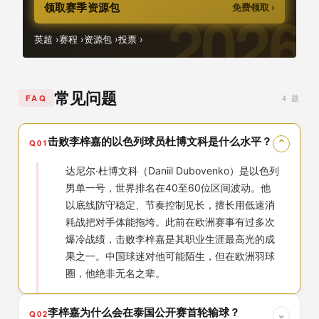
领取赛季资源包
免费领取 ›
英超 ›
赛程 ›
资源包 ›
投票 ›
常见问题
4 题
FAQ
击败李梓嘉的以色列球员杜博文科是什么水平？
Q01
⌄
达尼尔·杜博文科（Daniil Dubovenko）是以色列
男单一号，世界排名在40至60位区间波动。他
以底线防守稳定、节奏控制见长，擅长用低速消
耗战把对手体能拖垮。此前在欧洲赛事有过多次
爆冷战绩，击败李梓嘉是其职业生涯最高光的成
果之一。中国球迷对他可能陌生，但在欧洲羽球
圈，他绝非无名之辈。
李梓嘉为什么会在泰国公开赛首轮输球？
Q02
⌄