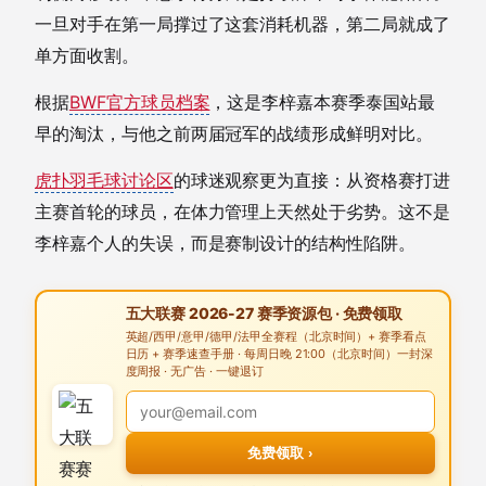
一旦对手在第一局撑过了这套消耗机器，第二局就成了
单方面收割。
根据
BWF官方球员档案
，这是李梓嘉本赛季泰国站最
早的淘汰，与他之前两届冠军的战绩形成鲜明对比。
虎扑羽毛球讨论区
的球迷观察更为直接：从资格赛打进
主赛首轮的球员，在体力管理上天然处于劣势。这不是
李梓嘉个人的失误，而是赛制设计的结构性陷阱。
五大联赛 2026-27 赛季资源包 · 免费领取
英超/西甲/意甲/德甲/法甲全赛程（北京时间）+ 赛季看点
日历 + 赛季速查手册 · 每周日晚 21:00（北京时间）一封深
度周报 · 无广告 · 一键退订
免费领取 ›